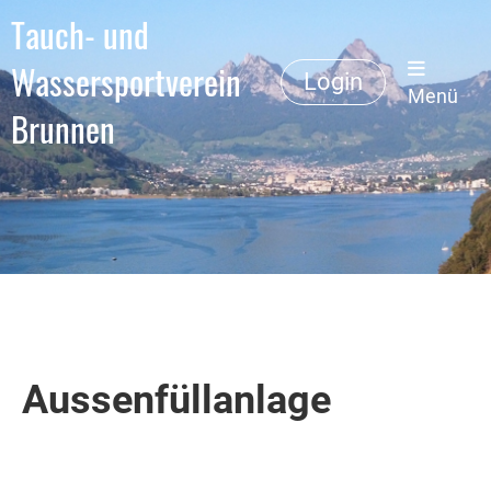
Tauch- und
Wassersportverein
Login
Menü
Brunnen
Aussenfüllanlage